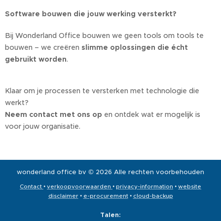
Software bouwen die jouw werking versterkt?
Bij Wonderland Office bouwen we geen tools om tools te
bouwen – we creëren
slimme oplossingen die écht
gebruikt worden
.
Klaar om je processen te versterken met technologie die
werkt?
Neem contact met ons op
en ontdek wat er mogelijk is
voor jouw organisatie.
wonderland office bv © 2026 Alle rechten voorbehouden
Contact
•
verkoopvoorwaarden
•
privacy-information
•
website
disclaimer
•
e-procurement
•
cloud-backup
Talen